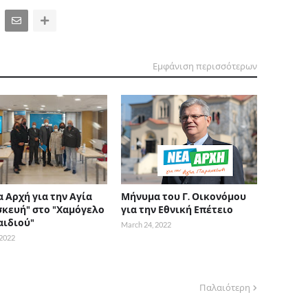
Εμφάνιση περισσότερων
α Αρχή για την Αγία
Μήνυμα του Γ. Οικονόμου
κευή" στο "Χαμόγελο
για την Εθνική Επέτειο
αιδιού"
March 24, 2022
 2022
Παλαιότερη