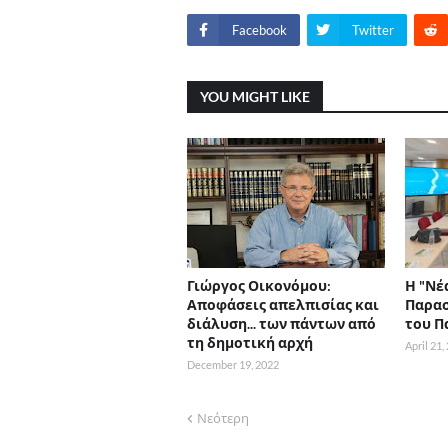
Facebook
Twitter
YOU MIGHT LIKE
Γιώργος Οικονόμου:
Η "Νέ
Αποφάσεις απελπισίας και
Παρασ
διάλυση... των πάντων από
του Π
τη δημοτική αρχή
April 21,
December 19, 2022
Νεότερη