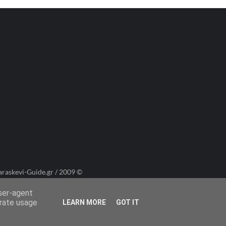
araskevi-Guide.gr / 2009 ©
user-agent
erate usage
LEARN MORE
GOT IT
Πολιτική Cookies
Πολιτική Απορρήτου