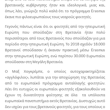
βρετανικής κυβέρνησης ήταν και ιδεολογικά, μιας και,
όπως λέει, γνώριζε πολύ καλά ότι το πρόγραμμα Erasmus
έκανε πιο φιλοευρωπαίους τους νεαρούς φοιτητές.
Γεγονός πάντως είναι ότι οι φοιτητές από την ηπειρωτική
Ευρώπη που σπούδαζαν στη Βρετανία ήταν πολύ
περισσότεροι από τους Βρετανούς που σπούδαζαν για μια
περίοδο στην ηπειρωτική Ευρώπη. Το 2018 σχεδόν 18.000
Βρετανοί σπούδασαν ή έκαναν πρακτική μέσω Erasmus
στην ηπειρωτική Ευρώπη, ενώ περίπου 30.000 Ευρωπαίοι
σπούδασαν στη Μεγάλη Βρετανία.
Ο Μαξ Χογκρέμπε, ο οποίος αυτοχαρακτηρίζεται
«αγγλόφιλος», λυπάται για την αποχώρηση της Βρετανίας
από το ευρωπαϊκό πρόγραμμα ανταλλαγής φοιτητών.
Λέει ότι ευτυχώς οι ευρωπαίοι φοιτητές εξακολουθούν να
έχουν τη δυνατότητα φοίτησης σε όλα τα υπόλοιπα
ευρωπαϊκά πανεπιστήμια εκτός Βρετανίας. Δυστυχώς αυτό
δεν ισχύει για τους βρετανούς φοιτητές, για τους οποίους ο