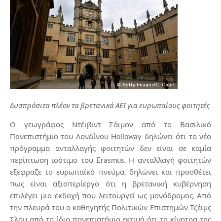
Δυσπρόσιτα πλέον τα βρετανικά ΑΕΙ για ευρωπαίους φοιτητές
Ο γεωγράφος Ντέιβιντ Σάιμον από το Βασιλικό
Πανεπιστήμιο του Λονδίνου Holloway δηλώνει ότι το νέο
πρόγραμμα ανταλλαγής φοιτητών δεν είναι σε καμία
περίπτωση ισότιμο του Erasmus. Η ανταλλαγή φοιτητών
εξέφραζε το ευρωπαϊκό πνεύμα, δηλώνει και προσθέτει
πως είναι αξιοπερίεργο ότι η βρετανική κυβέρνηση
επιλέγει μια εκδοχή που λειτουργεί ως μονόδρομος. Από
την πλευρά του ο καθηγητής Πολιτικών Επιστημών Τζέιμς
Σλομ από το ίδιο πανεπιστήμιο εκτιμά ότι τα κίνητρα της