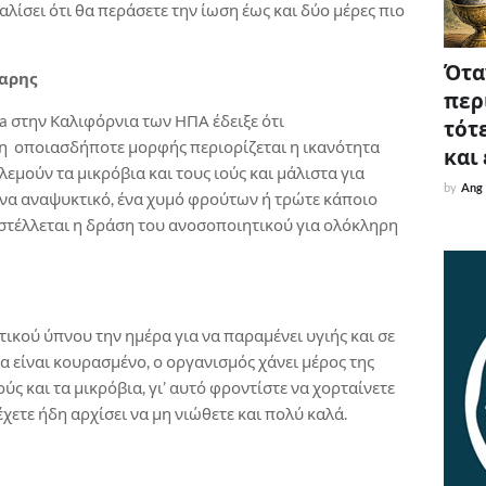
λίσει ότι θα περάσετε την ίωση έως και δύο μέρες πιο
Όταν
χαρης
περ
a στην Καλιφόρνια των ΗΠΑ έδειξε ότι
τότε
η οποιασδήποτε μορφής περιορίζεται η ικανότητα
και
μούν τα μικρόβια και τους ιούς και μάλιστα για
by
Ang
 ένα αναψυκτικό, ένα χυμό φρούτων ή τρώτε κάποιο
αστέλλεται η δράση του ανοσοποιητικού για ολόκληρη
τικού ύπνου την ημέρα για να παραμένει υγιής και σε
 είναι κουρασμένο, ο οργανισμός χάνει μέρος της
ύς και τα μικρόβια, γι’ αυτό φροντίστε να χορταίνετε
έχετε ήδη αρχίσει να μη νιώθετε και πολύ καλά.