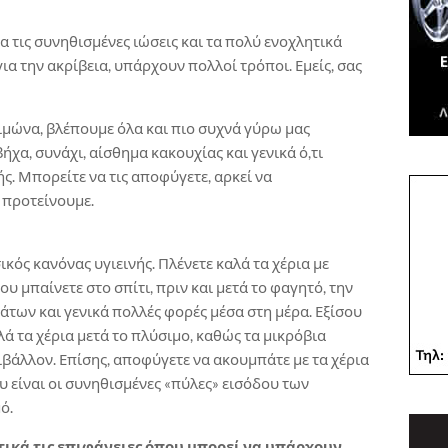
α τις συνηθισμένες ιώσεις και τα πολύ ενοχλητικά
α την ακρίβεια, υπάρχουν πολλοί τρόποι. Εμείς, σας
ιμώνα, βλέπουμε όλα και πιο συχνά γύρω μας
α, συνάχι, αίσθημα κακουχίας και γενικά ό,τι
ής. Μπορείτε να τις αποφύγετε, αρκεί να
 προτείνουμε.
ικός κανόνας υγιεινής. Πλένετε καλά τα χέρια με
υ μπαίνετε στο σπίτι, πριν και μετά το φαγητό, την
άτων και γενικά πολλές φορές μέσα στη μέρα. Εξίσου
λά τα χέρια μετά το πλύσιμο, καθώς τα μικρόβια
βάλλον. Επίσης, αποφύγετε να ακουμπάτε με τα χέρια
ου είναι οι συνηθισμένες «πύλες» εισόδου των
ό.
τικά τις επιφάνειες όπου μπορεί να υπάρχουν