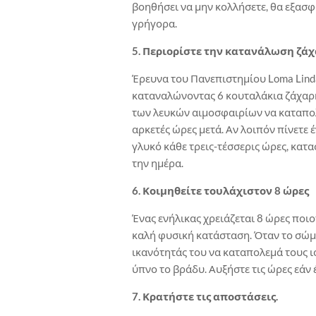
βοηθήσει να μην κολλήσετε, θα εξασφα
γρήγορα.
5. Περιορίστε την κατανάλωση ζά
Έρευνα του Πανεπιστημίου Loma Lind
καταναλώνοντας 6 κουταλάκια ζάχαρ
των λευκών αιμοσφαιρίων να καταπολε
αρκετές ώρες μετά. Αν λοιπόν πίνετε
γλυκό κάθε τρεις-τέσσερις ώρες, κατ
την ημέρα.
6. Κοιμηθείτε τουλάχιστον 8 ώρες
Ένας ενήλικας χρειάζεται 8 ώρες ποιο
καλή φυσική κατάσταση. Όταν το σώμα
ικανότητάς του να καταπολεμά τους ιο
ύπνο το βράδυ. Αυξήστε τις ώρες εάν 
7. Κρατήστε τις αποστάσεις.