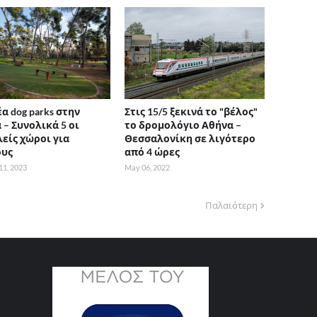
α dog parks στην
Στις 15/5 ξεκινά το "βέλος"
 – Συνολικά 5 οι
το δρομολόγιο Αθήνα –
είς χώροι για
Θεσσαλονίκη σε λιγότερο
ους
από 4 ώρες
11, 2023
May 06, 2022
Παλαιότερη