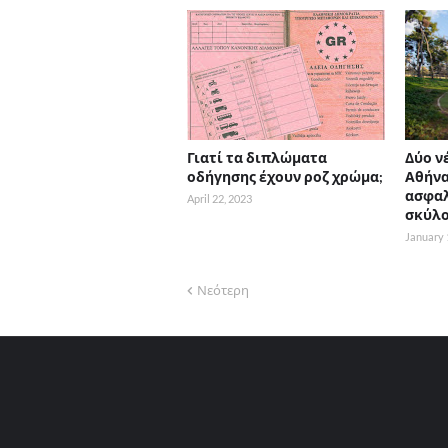
Γιατί τα διπλώματα
Δύο νέ
οδήγησης έχουν ροζ χρώμα;
Αθήνα
ασφαλ
April 22, 2023
σκύλ
January 
Νεότερη