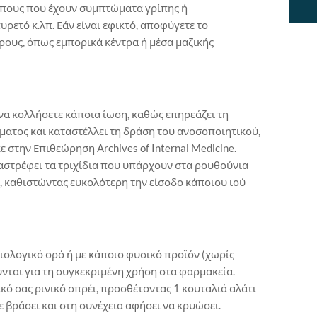
πους που έχουν συμπτώματα γρίπης ή
ρετό κ.λπ. Εάν είναι εφικτό, αποφύγετε το
ους, όπως εμπορικά κέντρα ή μέσα μαζικής
 να κολλήσετε κάποια ίωση, καθώς επηρεάζει τη
ματος και καταστέλλει τη δράση του ανοσοποιητικού,
στην Επιθεώρηση Archives of Internal Medicine.
ταστρέφει τα τριχίδια που υπάρχουν στα ρουθούνια
, καθιστώντας ευκολότερη την είσοδο κάποιου ιού
ιολογικό ορό ή με κάποιο φυσικό προϊόν (χωρίς
νται για τη συγκεκριμένη χρήση στα φαρμακεία.
ικό σας ρινικό σπρέι, προσθέτοντας 1 κουταλιά αλάτι
τε βράσει και στη συνέχεια αφήσει να κρυώσει.