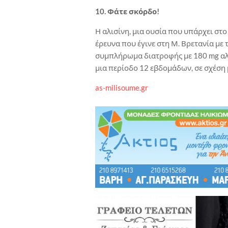
10. Φάτε σκόρδο!
Η αλισίνη, μια ουσία που υπάρχει στ
έρευνα που έγινε στη Μ. Βρετανία με
συμπλήρωμα διατροφής με 180 mg αλι
μια περίοδο 12 εβδομάδων, σε σχέση
as-milisoume.gr