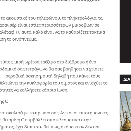
ς το ακουστικό του τηλεφώνου, το πληκτρολόγιο, τα
ασανσέρ είναι εστίες περισσότερων μικροβίων σε
λέτας! Γι’ αυτό, καλό είναι να τα καθαρίζετε τακτικά
άση το οινόπνευμα.
 τύπος, μισή ωρίτσα τρέξιμο στο διάδρομο ή ένα
δομικό σας τετράγωνο θα σας βοηθήσει να χτίσετε
 Η αεροβική άσκηση, αυτή δηλαδή που κάνει τους
ΔΙΑ
ελτιώνει την κυκλοφορία του αίματος και ενισχύει το
ότητες να κολλήσετε κάποια ίωση.
ης C
ρτοκαλιού με το πρωινό σας. Αν και οι επιστημονικές
 η βιταμίνη C συμβάλλει αποτελεσματικά στην
ματος, έχει διαπιστωθεί πως, ακόμα κι αν δεν σας