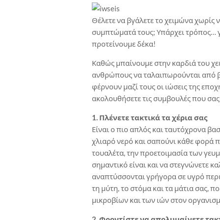
Θέλετε να βγάλετε το χειμώνα χωρίς ν
συμπτώματά τους; Υπάρχει τρόπος… γι
προτείνουμε δέκα!
Καθώς μπαίνουμε στην καρδιά του χε
ανθρώπους να ταλαιπωρούνται από βήχ
φέρνουν μαζί τους οι ιώσεις της εποχ
ακολουθήσετε τις συμβουλές που σας
1. Πλένετε τακτικά τα χέρια σας
Είναι ο πιο απλός και ταυτόχρονα βασ
χλιαρό νερό και σαπούνι κάθε φορά πο
τουαλέτα, την προετοιμασία των γευμ
σημαντικό είναι και να στεγνώνετε κα
αναπτύσσονται γρήγορα σε υγρό περι
τη μύτη, το στόμα και τα μάτια σας, π
μικροβίων και των ιών στον οργανισμ
2. Φροντίστε να απολυμαίνετε τακ