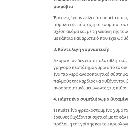
μικρόβια
Έρευνες έχουν δείξει ότι σημεία όπω
πόμολα της πόρτας ή τα κουμπιά του 
σχέση ακόμα και με τη λεκάνη της τουα
με κάποιο καθαριστικό που έχει ως β
3. Κάντε λίγη γυμναστική!
Ακόμα κι αν δεν είστε πολύ αθλητικός
γρήγορο περπάτημα γύρω από το οικο
ένα πιο γερό ανοσοποιητικό σύστημα.
παλμούς της καρδιάς να αυξάνονται, β
ανοσοποιητικό, μειώνοντας τις πιθαν
4. Πάρτε ένα συμπλήρωμα βιταμίν
Ή πιείτε ένα φρεσκοστυμμένο χυμό πο
έρευνες διχάζονται σχετικά με το εάν
πρόληψη της γρίπης και του κρυολογή