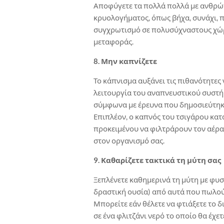
Αποφύγετε τα πολλά πολλά με ανθρώ
κρυολογήματος, όπως βήχα, συνάχι, πυ
συγχρωτισμό σε πολυσύχναστους χώρ
μεταφοράς.
8. Μην καπνίζετε
Το κάπνισμα αυξάνει τις πιθανότητες
λειτουργία του αναπνευστικού συστή
σύμφωνα με έρευνα που δημοσιεύτηκε 
Επιπλέον, ο καπνός του τσιγάρου κα
προκειμένου να φιλτράρουν τον αέρα
στον οργανισμό σας.
9. Καθαρίζετε τακτικά τη μύτη σας
Ξεπλένετε καθημερινά τη μύτη με φυσ
δραστική ουσία) από αυτά που πωλού
Μπορείτε εάν θέλετε να φτιάξετε το δ
σε ένα φλιτζάνι νερό το οποίο θα έχε