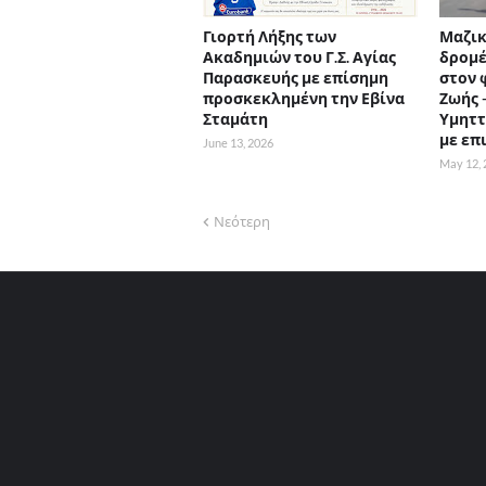
Γιορτή Λήξης των
Μαζικ
Ακαδημιών του Γ.Σ. Αγίας
δρομέ
Παρασκευής με επίσημη
στον 
προσκεκλημένη την Εβίνα
Ζωής 
Σταμάτη
Υμηττ
με επ
June 13, 2026
May 12, 
Νεότερη