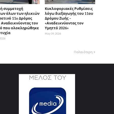
ή συμμετοχή
Κυκλοφοριακές Ρυθμίσεις
ων όλων των ηλικιών
λόγω διεξαγωγής του 11ου
φετινό 11o Δρόμος
Δρόμου Ζωής –
- Αναδεικνύοντας τον
«Αναδεικνύοντας τον
ό που ολοκληρώθηκε
Υμηττό 2026»
ιτυχία
May 09, 2026
2026
Παλαιότερη