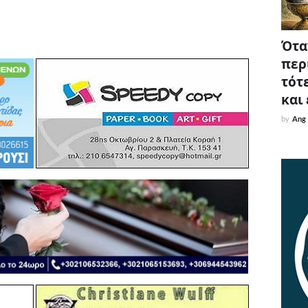
Όταν
περ
τότε
και
by
Ang