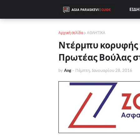
ΕΙΔΗ
Αρχική σελίδα
ΑΘΛΗΤΙΚΑ
Ντέρμπυ κορυφής τη
Πρωτέας Βούλας σ
by
Ang
-
Πέμπτη, Ιανουαρίου 28, 2016