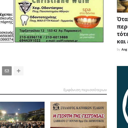
Όταν
περ
τότε
και
by
Ang
Εμφάνιση περισσότερων