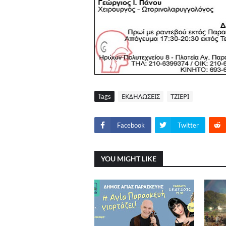
Tags
ΕΚΔΗΛΩΣΕΙΣ
ΤΖΙΕΡΙ
Facebook
Twitter
YOU MIGHT LIKE