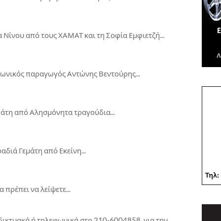
ίνου από τους ΧΑΜΑΤ και τη Σοφία Εμφιετζή...
ωνικός παραγωγός Αντώνης Βεντούρης...
μάτη από Αλησμόνητα τραγούδια...
ραδιά Γεμάτη από Εκείνη...
α πρέπει να λείψετε...
αδικτυακά ή τηλεφωνικά στο 210-6004858, για την