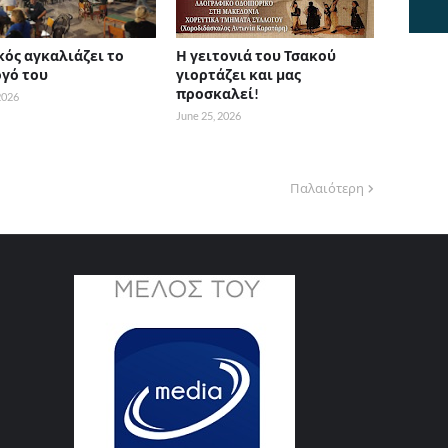
κός αγκαλιάζει το
Η γειτονιά του Τσακού
γό του
γιορτάζει και μας
προσκαλεί!
 2026
June 25, 2026
Παλαιότερη