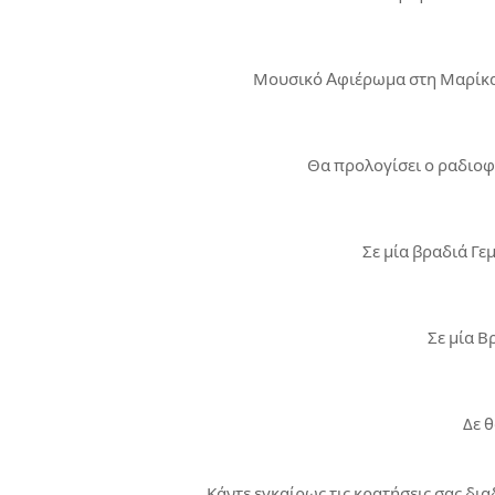
Μουσικό Aφιέρωμα στη Μαρίκα Ν
Θα προλογίσει ο ραδιοφ
Σε μία βραδιά Γε
Σε μία Β
Δε θ
Κάντε εγκαίρως τις κρατήσεις σας δι