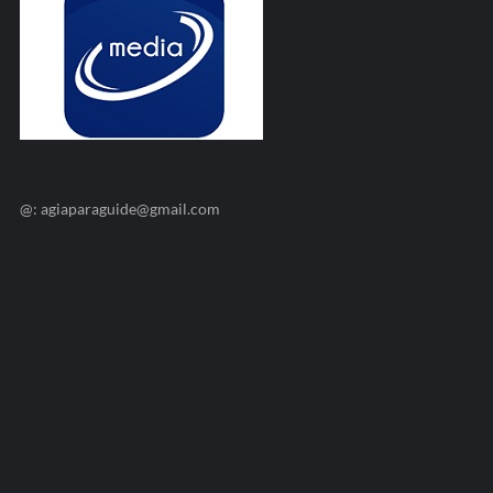
@: agiaparaguide@gmail.com