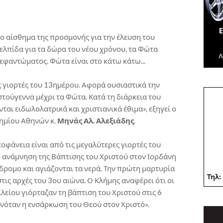
το αίσθημα της προσμονής για την έλευση του
λπίδα για τα δώρα του νέου χρόνου, τα Φώτα
εφαντώματος. Φώτα είναι στο κάτω κάτω...
ς γιορτές του 13ημέρου. Αφορά ουσιαστικά την
τούγεννα μέχρι τα Φώτα. Κατά τη διάρκεια του
ι ειδωλολατρικά και χριστιανικά έθιμα», εξηγεί ο
ημίου Αθηνών κ.
Μηνάς Αλ. Αλεξιάδης
.
οφάνεια είναι από τις μεγαλύτερες γιορτές του
η ανάμνηση της Βάπτισης του Χριστού στον Ιορδάνη
δρομο και αγιάζονται τα νερά. Την πρώτη μαρτυρία
στις αρχές του 3ου αιώνα. Ο Κλήμης αναφέρει ότι οι
λείου γιόρταζαν τη βάπτιση του Χριστού στις 6
γινόταν η ενσάρκωση του Θεού στον Χριστό».