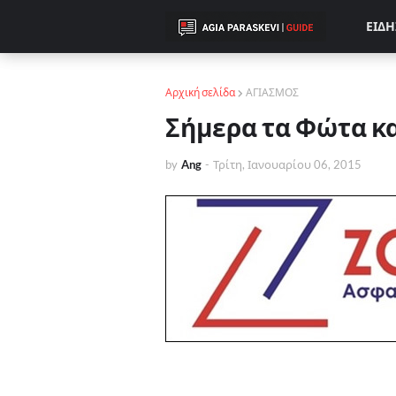
ΕΙΔΗ
Αρχική σελίδα
ΑΓΙΑΣΜΟΣ
Σήμερα τα Φώτα κα
by
Ang
-
Τρίτη, Ιανουαρίου 06, 2015