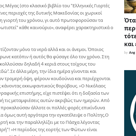
 Μέγας (στο κλασικό βιβλίο του "Ελληνικές Γιορτές
ένες περιοχές της δυτικής Μακεδονίας οι χωρικοί
Όταν
η γιορτή του χρόνου, γι αυτό πρωτοφορούσαν τα
ωτιστεί" κάθε καινούριο», αναφέρει χαρακτηριστικά ο
περ
τότε
και
τίζονταν μόνο τα νερά αλλά και οι άνεμοι. Όποιος
by
Ang
έρωνε κατόπιν ή αυτός θα φύσαγε όλο τον χρόνο. Στη
 κολλούσαν δηλαδή 4 κεριά στους τοίχους του
δώ". Σε άλλα μέρη, την ίδια ημέρα γίνονται και
υν τρομερή όψη, φέρουν κουδούνια και περιέρχονται
ς κάνοντας εκκωφαντικούς θορύβους. »Ο Νικόλαος
γραφικής επιστήμης, είχε πιστέψει ότι η δοξασία των
μή τις μεταμφιέσεις αυτών ακριβώς των ημερών. Από
 προκαλούσαν άλλοτε οι πολλές φορές επικίνδυνα
ία όμως αυτή αργότερα την εγκατέλειψε ο Πολίτης.Ο
ορτή και την παραλληλίζει με το Πάσχα λέγοντας
ρή"! »Η περίοδος της εορτής των Φώτων είναι