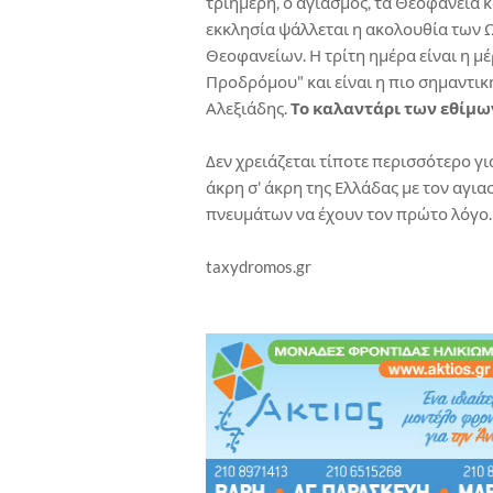
τριήμερη, ο αγιασμός, τα Θεοφάνεια κ
εκκλησία ψάλλεται η ακολουθία των Ω
Θεοφανείων. Η τρίτη ημέρα είναι η μέ
Προδρόμου" και είναι η πιο σημαντική
Αλεξιάδης.
Το καλαντάρι των εθίμω
Δεν χρειάζεται τίποτε περισσότερο γι
άκρη σ' άκρη της Ελλάδας με τον αγι
πνευμάτων να έχουν τον πρώτο λόγο.
taxydromos.gr