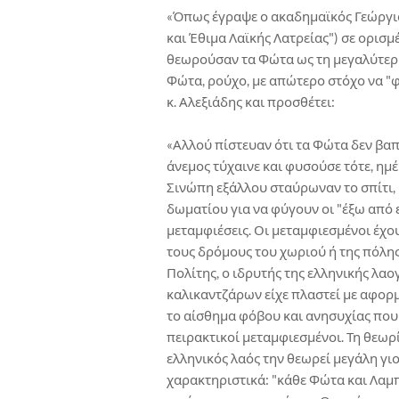
«Όπως έγραψε ο ακαδημαϊκός Γεώργιος
και Έθιμα Λαϊκής Λατρείας") σε ορισμ
θεωρούσαν τα Φώτα ως τη μεγαλύτερ
Φώτα, ρούχο, με απώτερο στόχο να "φ
κ. Αλεξιάδης και προσθέτει:
«Αλλού πίστευαν ότι τα Φώτα δεν βαπ
άνεμος τύχαινε και φυσούσε τότε, ημ
Σινώπη εξάλλου σταύρωναν το σπίτι,
δωματίου για να φύγουν οι "έξω από ε
μεταμφιέσεις. Οι μεταμφιεσμένοι έχο
τους δρόμους του χωριού ή της πόλη
Πολίτης, ο ιδρυτής της ελληνικής λαο
καλικαντζάρων είχε πλαστεί με αφορ
το αίσθημα φόβου και ανησυχίας που
πειρακτικοί μεταμφιεσμένοι. Τη θεωρ
ελληνικός λαός την θεωρεί μεγάλη γι
χαρακτηριστικά: "κάθε Φώτα και Λαμπ