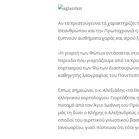
Αν τα Χριστούγεννα τα χαρακτηρίζει 
Θεανθρώπου και την Πρωτοχρονιά η ε
ξυπνούν αισθήματα χαράς και ιερού ξ
«Η γιορτή των Φώτων εντάσσεται στι
περίοδο που γιορτάζουμε από τα Χρισ
εορτασμού των Φώτων διασταυρώνοντα
καθηγητής λαογραφίας του Πανεπιστ
Όπως σημειώνει ο κ. Αλεξιάδης «τα Θε
ελληνικού εορτολογίου. Γιορτάζεται 
ποταμό από τον Άγιο Ιωάννη τον Πρό
μάς τη δίνει ο Κλήμης ο Αλεξανδρεύς 
οπαδοί του αιρετικού γνωστικού βασι
Ιανουαρίου, γιατί πίστευαν ότι τότε 