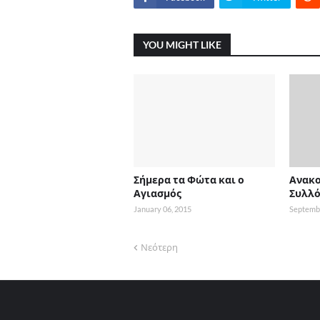
YOU MIGHT LIKE
Σήμερα τα Φώτα και ο
Ανακο
Αγιασμός
Συλλό
January 06, 2015
Septembe
Νεότερη