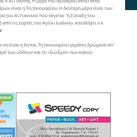
αι ο Αϊ Γιάννης. Η μέρα του αγιασμού όπου στην
ρών είναι η 5η Ιανουαρίου. Η δεύτερη μέρα είναι των
ρα του Αϊ Γιαννιού που λέγεται "η Σύναξη του
 από τις εορτές του Αγίου Ιωάννη», καταλήγει ο κ.
ν
α να είναι η 6η και 7η Ιανουαρίου γεμάτες δρώμενα απ'
ασμό των υδάτων και το «διώξιμο» των κακών