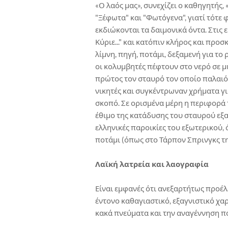
«Ο λαός μας», συνεχίζει ο καθηγητής,
"Ξέφωτα" και "Φωτόγενα", γιατί τότε φ
εκδιώκονται τα δαιμονικά όντα. Στις
Κύριε..." και κατόπιν κλήρος και πρ
λίμνη, πηγή, ποτάμι, δεξαμενή για το
οι κολυμβητές πέφτουν στο νερό σε μι
πρώτος τον σταυρό τον οποίο παλαιό
νικητές και συγκέντρωναν χρήματα γ
σκοπό. Σε ορισμένα μέρη η περιφορά 
έθιμο της κατάδυσης του σταυρού εξα
ελληνικές παροικίες του εξωτερικού, 
ποτάμι (όπως στο Τάρπον Σπρινγκς τη
Λαϊκή λατρεία και λαογραφία
Είναι εμφανές ότι ανεξαρτήτως προέ
έντονο καθαγιαστικό, εξαγνιστικό χα
κακά πνεύματα και την αναγέννηση πο