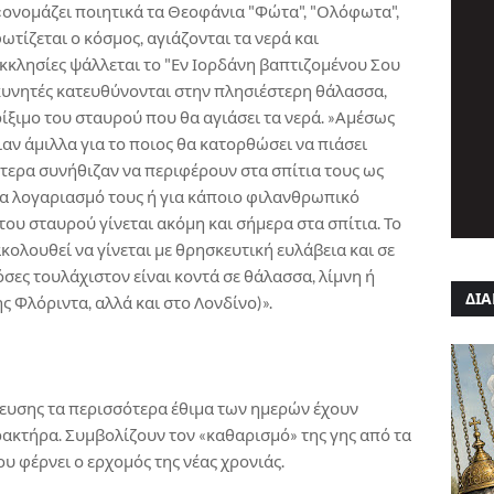
 «ονομάζει ποιητικά τα Θεοφάνια "Φώτα", "Ολόφωτα",
ωτίζεται ο κόσμος, αγιάζονται τα νερά και
 εκκλησίες ψάλλεται το "Εν Ιορδάνη βαπτιζομένου Σου
οσκυνητές κατευθύνονται στην πλησιέστερη θάλασσα,
 ρίξιμο του σταυρού που θα αγιάσει τα νερά. »Αμέσως
αν άμιλλα για το ποιος θα κατορθώσει να πιάσει
τερα συνήθιζαν να περιφέρουν στα σπίτια τους ως
ια λογαριασμό τους ή για κάποιο φιλανθρωπικό
του σταυρού γίνεται ακόμη και σήμερα στα σπίτια. Το
κολουθεί να γίνεται με θρησκευτική ευλάβεια και σε
όσες τουλάχιστον είναι κοντά σε θάλασσα, λίμνη ή
ΔΙΑ
ς Φλόριντα, αλλά και στο Λονδίνο)».
λευσης τα περισσότερα έθιμα των ημερών έχουν
ρακτήρα. Συμβολίζουν τον «καθαρισμό» της γης από τα
υ φέρνει ο ερχομός της νέας χρονιάς.