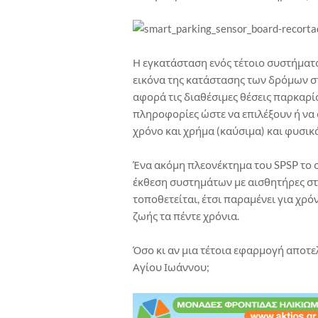
Η εγκατάσταση ενός τέτοιο συστήματο
εικόνα της κατάστασης των δρόμων σ
αφορά τις διαθέσιμες θέσεις παρκαρί
πληροφορίες ώστε να επιλέξουν ή ν
χρόνο και χρήμα (καύσιμα) και φυσικ
Ένα ακόμη πλεονέκτημα του SPSP το 
έκθεση συστημάτων με αισθητήρες στο
τοποθετείται, έτσι παραμένει για χρ
ζωής τα πέντε χρόνια.
Όσο κι αν μια τέτοια εφαρμογή αποτε
Αγίου Ιωάννου;