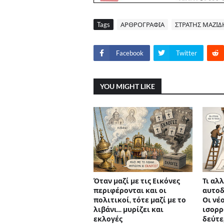
Tags
ΑΡΘΡΟΓΡΑΦΙΑ
ΣΤΡΑΤΗΣ ΜΑΖΙΔ
Facebook
Twitter
YOU MIGHT LIKE
Όταν μαζί με τις Εικόνες
Τι αλλ
περιφέρονται και οι
αυτοδ
πολιτικοί, τότε μαζί με το
Οι νέο
λιβάνι... μυρίζει και
ισορρ
εκλογές
δεύτε