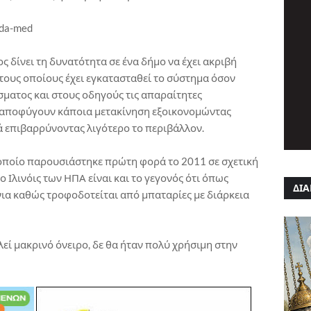
ς δίνει τη δυνατότητα σε ένα δήμο να έχει ακριβή
τους οποίους έχει εγκατασταθεί το σύστημα όσον
σματος και στους οδηγούς τις απαραίτητες
α αποφύγουν κάποια μετακίνηση εξοικονομώντας
ά επιβαρρύνοντας λιγότερο το περιβάλλον.
οποίο παρουσιάστηκε πρώτη φορά το 2011 σε σχετική
 Ιλινόις των ΗΠΑ είναι και το γεγονός ότι όπως
ΔΙΑ
όνια καθώς τροφοδοτείται από μπαταρίες με διάρκεια
λεί μακρινό όνειρο, δε θα ήταν πολύ χρήσιμη στην