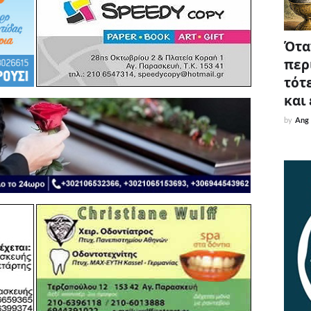
Όταν
περ
τότε
και
by
Ang