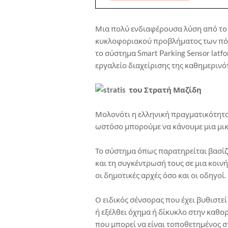
Μια πολύ ενδιαφέρουσα λύση από το 
κυκλοφοριακού προβλήματος των πόλε
το σύστημα Smart Parking Sensor latf
εργαλείο διαχείρισης της καθημερινό
του Στρατή Μαζίδη
Μολονότι η ελληνική πραγματικότητα 
ωστόσο μπορούμε να κάνουμε μια μικ
Το σύστημα όπως παρατηρείται βασίζ
και τη συγκέντρωσή τους σε μια κοι
οι δημοτικές αρχές όσο και οι οδηγοί.
Ο ειδικός σένσορας που έχει βυθιστε
ή εξέλθει όχημα ή δίκυκλο στην καθ
που μπορεί να είναι τοποθετημένος 