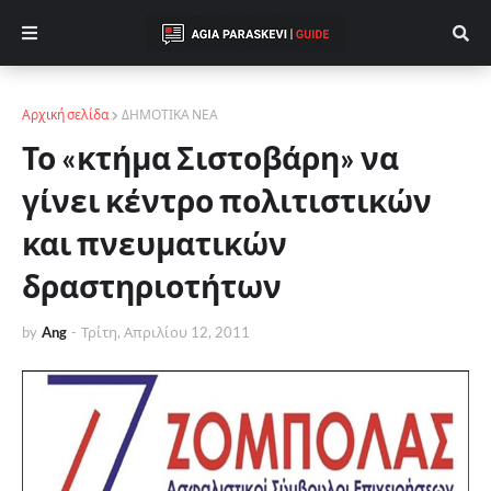
Αρχική σελίδα
ΔΗΜΟΤΙΚΑ ΝΕΑ
Το «κτήμα Σιστοβάρη» να
γίνει κέντρο πολιτιστικών
και πνευματικών
δραστηριοτήτων
by
Ang
-
Τρίτη, Απριλίου 12, 2011