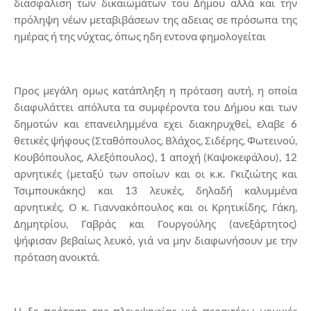
διασφάλιση των δικαιωμάτων του Δήμου αλλά και την
πρόληψη νέων μεταβιβάσεων της αδειας σε πρόσωπα της
ημέρας ή της νύχτας, όπως ηδη εντονα φημολογείται
Προς μεγάλη ομως κατάπληξη η πρόταση αυτή, η οποία
διαφυλάττει απόλυτα τα συμφέροντα του Δήμου και των
δημοτών και επανειλημμένα εχει διακηρυχθεί, ελαβε 6
θετικές ψήφους (Σταθόπουλος, Βλάχος, Σιδέρης, Φωτεινού,
Κουβόπουλος, Αλεξόπουλος), 1 αποχή (Καψοκεφάλου), 12
αρνητικές (μεταξύ των οποίων και οι κ.κ. Γκιζιώτης και
Τσιμπουκάκης) και 13 λευκές, δηλαδή καλυμμένα
αρνητικές. Ο κ. Γιαννακόπουλος και οι Κρητικίδης, Γάκη,
Δημητρίου, Γαβράς και Γουργούλης (ανεξάρτητος)
ψήφισαν βεβαίως λευκό, γιά να μην διαφωνήσουν με την
πρόταση ανοικτά.