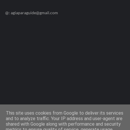
@: agiaparaguide@gmail.com
Agiaparaskevi-Guide.gr / 2009 ©
This site uses cookies from Google to deliver its services
and to analyze traffic. Your IP address and user-agent are
shared with Google along with performance and security
Design by -
Templateify
metrics to ensure quality of service, generate usage