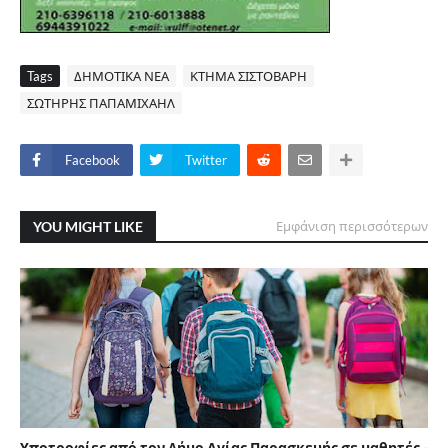
Tags
ΔΗΜΟΤΙΚΑ ΝΕΑ
ΚΤΗΜΑ ΣΙΣΤΟΒΑΡΗ
ΣΩΤΗΡΗΣ ΠΑΠΑΜΙΧΑΗΛ
Facebook
Twitter
YOU MIGHT LIKE
Εμφάνιση περισσότερων
Υποτροφίες από τον Δήμο Αγίας Παρασκευής σε μαθητές -